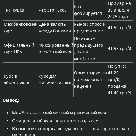
Пример на
Как
Тип курса
Что это такое
30 апреля
формируется
2025 года
Межбанковский
Цена валюты
Рынок: спрос и
41,50 грн/$
курс
между банками
предложение
По итогам
Официальный
Фиксированный
предыдущего
41,56 грн/$
курс НБУ
расчётный курс
дня на
межбанке
Покупка:
Ориентируется
41,20
Курс в
Курс для
на межбанк +
грн/$,
обменниках
физических лиц
наценка
продажа:
41,40 грн/$
Вывод:
Межбанк — самый чистый и рыночный курс.
Официальный курс немного запаздывает.
В обменниках маржа всегда выше — они зарабатывают
на разнице.