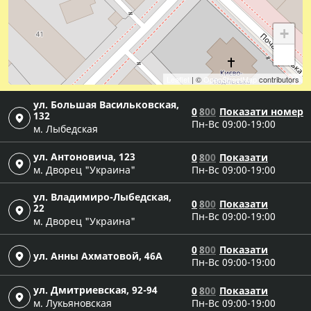
+
−
Leaflet
| ©
OpenStreetMap
contributors
ул. Большая Васильковская,
0
8
0
0
Показати номер
132
Пн-Вс 09:00-19:00
м. Лыбедская
ул. Антоновича, 123
0
8
0
0
Показати
м. Дворец "Украина"
Пн-Вс 09:00-19:00
ул. Владимиро-Лыбедская,
0
8
0
0
Показати
22
Пн-Вс 09:00-19:00
м. Дворец "Украина"
0
8
0
0
Показати
ул. Анны Ахматовой, 46А
Пн-Вс 09:00-19:00
ул. Дмитриевская, 92-94
0
8
0
0
Показати
м. Лукьяновская
Пн-Вс 09:00-19:00