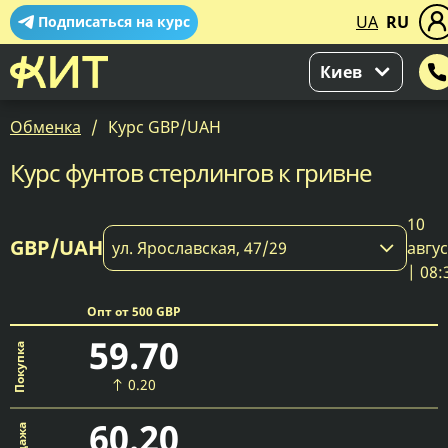
UA
RU
Подписаться на курс
Киев
Обменка
Курс GBP/UAH
Курс фунтов стерлингов к гривне
10
GBP/UAH
ул. Ярославская, 47/29
авгу
| 08:
Опт от 500 GBP
59.70
0.20
60.20