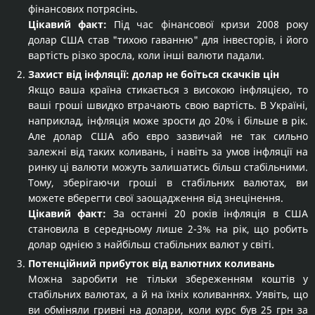
фінансових потрясінь.
Цікавий факт:
Під час фінансової кризи 2008 року
долар США став "тихою гаванню" для інвесторів, і його
вартість різко зросла, коли інші валюти падали.
Захист від інфляції: долар не боїться скачків цін
Якщо ваша країна стикається з високою інфляцією, то
ваші гроші швидко втрачають свою вартість. В Україні,
наприклад, інфляція може зрости до 20% і більше в рік.
Але долар США або євро зазвичай не так сильно
залежні від таких коливань, і навіть за умов інфляції на
ринку ці валюти можуть залишатись більш стабільними.
Тому, зберігаючи гроші в стабільних валютах, ви
можете вберегти свої заощадження від знецінення.
Цікавий факт:
За останні 20 років інфляція в США
становила в середньому лише 2-3% на рік, що робить
долар однією з найбільш стабільних валют у світі.
Потенційний прибуток від валютних коливань
Можна заробити не тільки збереженням коштів у
стабільних валютах, а й на їхніх коливаннях. Уявіть, що
ви обміняли гривні на долари, коли курс був 25 грн за