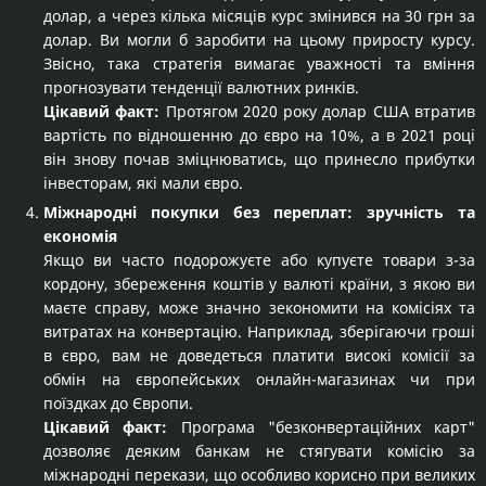
долар, а через кілька місяців курс змінився на 30 грн за
долар. Ви могли б заробити на цьому приросту курсу.
Звісно, така стратегія вимагає уважності та вміння
прогнозувати тенденції валютних ринків.
Цікавий факт:
Протягом 2020 року долар США втратив
вартість по відношенню до євро на 10%, а в 2021 році
він знову почав зміцнюватись, що принесло прибутки
інвесторам, які мали євро.
Міжнародні покупки без переплат: зручність та
економія
Якщо ви часто подорожуєте або купуєте товари з-за
кордону, збереження коштів у валюті країни, з якою ви
маєте справу, може значно зекономити на комісіях та
витратах на конвертацію. Наприклад, зберігаючи гроші
в євро, вам не доведеться платити високі комісії за
обмін на європейських онлайн-магазинах чи при
поїздках до Європи.
Цікавий факт:
Програма "безконвертаційних карт"
дозволяє деяким банкам не стягувати комісію за
міжнародні перекази, що особливо корисно при великих