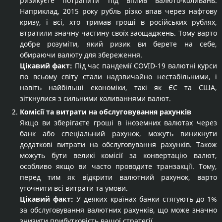
ризикуєте потрапити під вплив валюто-коливань.
Наприклад, 2015 року рубль різко впав через нафтову
кризу, і всі, хто тримав гроші в російських рублях,
втратили значну частину своїх заощаджень. Тому варто
добре розуміти, який ризик ви берете на себе,
обираючи валюту для збереження.
Цікавий факт:
Під час пандемії COVID-19 валютні курси
по всьому світу стали надзвичайно нестабільними, і
навіть найбільші економіки, такі як ЄС та США,
зіткнулися з сильними коливаннями валют.
Комісії та витрати на обслуговування рахунків
Якщо ви зберігаєте гроші в іноземних валютах через
банк або спеціальний рахунок, можуть виникнути
додаткові витрати на обслуговування рахунків. Також
можуть бути великі комісії за конвертацію валют,
особливо якщо ви часто проводите транзакції. Тому,
перед тим як відкрити валютний рахунок, варто
уточнити всі витрати та умови.
Цікавий факт:
У деяких країнах банки стягують до 1%
за обслуговування валютних рахунків, що може значно
знизити прибутковість вашої стратегії.