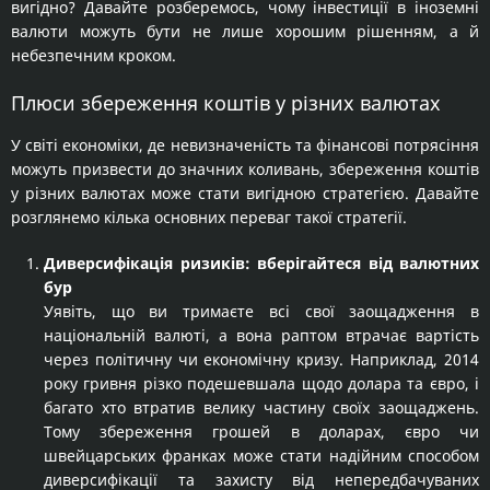
вигідно? Давайте розберемось, чому інвестиції в іноземні
валюти можуть бути не лише хорошим рішенням, а й
небезпечним кроком.
Плюси збереження коштів у різних валютах
У світі економіки, де невизначеність та фінансові потрясіння
можуть призвести до значних коливань, збереження коштів
у різних валютах може стати вигідною стратегією. Давайте
розглянемо кілька основних переваг такої стратегії.
Диверсифікація ризиків: вберігайтеся від валютних
бур
Уявіть, що ви тримаєте всі свої заощадження в
національній валюті, а вона раптом втрачає вартість
через політичну чи економічну кризу. Наприклад, 2014
року гривня різко подешевшала щодо долара та євро, і
багато хто втратив велику частину своїх заощаджень.
Тому збереження грошей в доларах, євро чи
швейцарських франках може стати надійним способом
диверсифікації та захисту від непередбачуваних