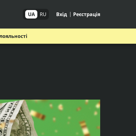
UA
RU
Вхід
Реєстрація
лояльності