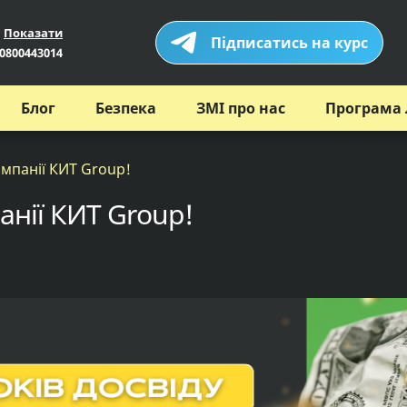
Показати
Підписатись на курс
0800443014
Блог
Безпека
ЗМІ про нас
Програма 
мпанії КИТ Group!
нії КИТ Group!