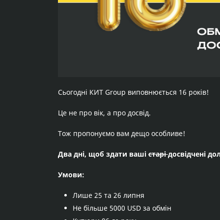
Сьогодні КИТ Group виповнюється 16 років!
Це не про вік, а про досвід.
Тож пропонуємо вам дещо особливе!
Два дні, щоб здати ваші
старі
досвідчені д
Умови:
Лише 25 та 26 липня
Не більше 5000 USD за обмін