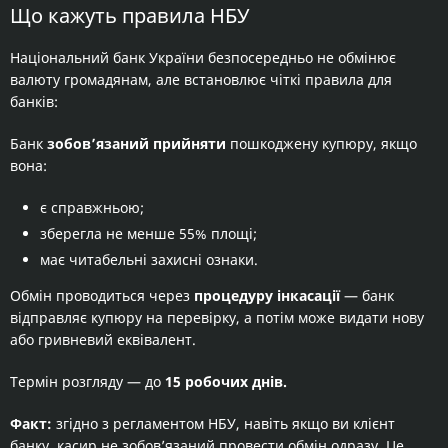
Що кажуть правила НБУ
Національний банк України безпосередньо не обмінює
валюту громадянам, але встановлює чіткі правила для
банків:
Банк
зобов’язаний прийняти
пошкоджену купюру, якщо
вона:
є справжньою;
зберегла не менше 55% площі;
має читабельні захисні ознаки.
Обмін проводиться через
процедуру інкасації
— банк
відправляє купюру на перевірку, а потім може видати нову
або гривневий еквівалент.
Термін розгляду — до
15 робочих днів.
Факт:
згідно з регламентом НБУ, навіть якщо ви клієнт
банку, касир не зобов’язаний провести обмін одразу. Це