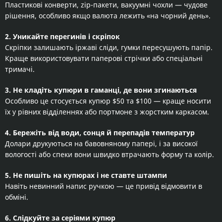
Пластикові конверти, zip-пакети, вакуумні чохли — чудове
рішення, особливо якщо валюта лежить «на чорний день».
2. Уникайте перегинів і скріпок
Скріпки залишають іржаві сліди, гумки пересушують папір.
Краще використовувати паперові стрічки або спеціальні
тримачі.
3. Не кладіть купюри в гаманці, де вони згинаються
Особливо це стосується купюр $50 та $100 — краще носити
їх у рівних відділеннях або портмоне з жорстким каркасом.
4. Бережіть від води, сонця й перепадів температур
Долари друкуються на бавовняному папері, і за високої
вологості або спеки вони швидко втрачають форму та колір.
5. Не пишіть на купюрах і не ставте штампи
Навіть невинний напис ручкою — це привід відмовити в
обміні.
6. Слідкуйте за серіями купюр