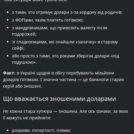
з тими, хто отримує долари з-за кордону від родичів;
з ФОПами, яким платять готівкою;
з мандрівниками, що привозять валюту після
подорожей;
зі спадкоємцями, які знайшли «заначку» в старому
сейфі;
або просто з тими, хто роками зберігає долари «під
подушкою».
Факт:
в Україні щодня в обігу перебувають мільйони
доларів готівкою. І значна частина — це банкноти старих
серій або зношені.
Що вважається зношеними доларами
Не кожна стара купюра — зношена. Але ось ознаки, за яких
її можуть не прийняти:
розриви, потертості, плями;