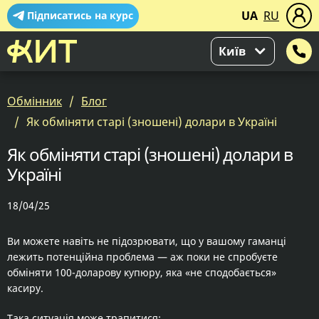
UA
RU
Підписатись на курс
Київ
Обмінник
Блог
Як обміняти старі (зношені) долари в Україні
Як обміняти старі (зношені) долари в
Україні
18/04/25
Ви можете навіть не підозрювати, що у вашому гаманці
лежить потенційна проблема — аж поки не спробуєте
обміняти 100-доларову купюру, яка «не сподобається»
касиру.
Така ситуація може трапитися: