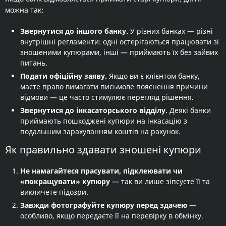
можна так:
Звернутися до іншого банку.
У різних банках — різні
внутрішні регламенти: одні остерігаються працювати зі
зношеними купюрами, інші — приймають їх без зайвих
питань.
Подати офіційну заяву.
Якщо ви є клієнтом банку,
маєте право вимагати письмове пояснення причини
відмови — це часто стимулює перегляд рішення.
Звернутися до інкасаторського відділу.
Деякі банки
приймають пошкоджені купюри на інкасацію з
подальшим зарахуванням коштів на рахунок.
Як правильно здавати зношені купюри
Не намагайтеся прасувати, підклеювати чи
«покращувати» купюру
— так ви лише зіпсуєте її та
викличете підозри.
Завжди фотографуйте купюру перед здачею
—
особливо, якщо передаєте її на перевірку в обмінку.