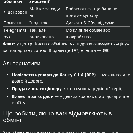
обмінки
зношені?
Майже завжди
Побоюються, що банк не
Ліцензовані
ні
прийме купюру
Приватні
Іноді так
Дисконт 5–20% від суми
Telegram/з
Так, але
Можливий обман або
рук
ризиковано
шахрайство
Факт:
у центрі Києва є обмінки, які відразу озвучують «ціну»
за пошарпану сотню. В одній це $97, в іншій — $80.
Альтернативи
Надіслати купюри до банку США (BEP)
— можливо, але
довго й дорого.
Продати колекціонеру
, якщо купюра рідкісної серії.
Вивезти за кордон
— у деяких країнах старі долари ще
в обігу.
Що робити, якщо вам відмовляють в
обміні
Якщо банк відмовляється приймати старі купюри, діяти