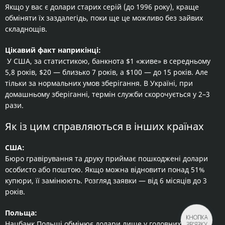
Якщо у вас є долари старих серій (до 1996 року), краще
обміняти їх заздалегідь, поки ще це можливо без зайвих
складнощів.
Цікавий факт наприкінці:
У США, за статистикою, банкнота $1 «живе» в середньому
5,8 років, $20 — близько 7 років, а $100 — до 15 років. Але
тільки за нормальних умов зберігання. В Україні, при
домашньому зберіганні, термін служби скорочується у 2–3
рази.
Як із цим справляються в інших країнах
США:
Бюро гравірування та друку приймає пошкоджені долари
особисто або поштою. Якщо можна відновити понад 51%
купюри, її замінюють. Розгляд заявки — від 6 місяців до 3
років.
Польща:
КНОПКА
Нацбанк Польщі обмінює долари лише у головних офісах.
ЗВ'ЯЗКУ