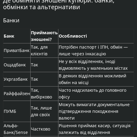
Де обміняти зношені купюри: банки,
обмінки та альтернативи
Банки
Приймають
Банк
Особливості
зношені?
Так, для
Потрібен паспорт і ІПН, обмін —
ПриватБанк
клієнтів
лише через інкасацію
Не у всіх відділеннях, іноді
Ощадбанк
Так
відмовляють у маленьких містах
В деяких відділеннях можливий
Укргазбанк
Так
обмін на місці
Так,
Часто надсилають до головного
Райффайзен
вибірково
офісу
Можуть вимагати документальне
Так, лише
ПУМБ
підтвердження походження
для своїх
валюти
Альфа-
Рішення приймає касир, ситуація
Частково
Банк/Sense
залежить від відділення